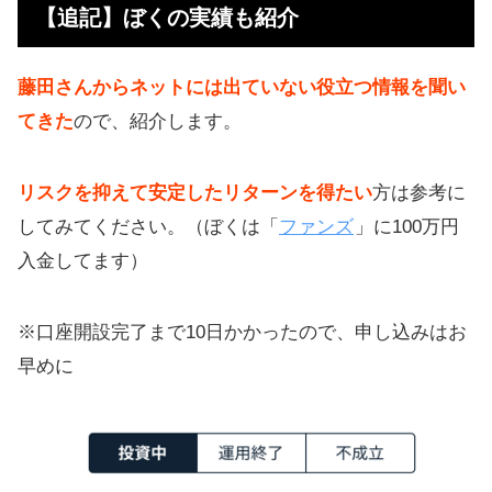
【追記】ぼくの実績も紹介
いるか？
人員増強し、土曜日も審査対応をし
藤田さんからネットには出ていない役立つ情報を聞い
ている
てきた
ので、紹介します。
投資未経験の方にもぜひ使ってほし
い
リスクを抑えて安定したリターンを得たい
方は参考に
してみてください。（ぼくは「
ファンズ
」に100万円
ソーシャルレンディングの1/10,000
入金してます）
の資金でOK
FXや仮想通貨に投資してる人にも使
※口座開設完了まで10日かかったので、申し込みはお
ってほしい
早めに
「目標は1年で20社」ファンド組成企
業の数
今後はどのような企業に組成しても