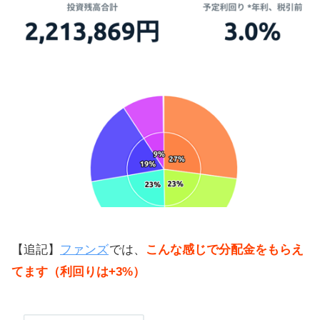
らうか？
投資枠が埋まった場合の追加募集も
予定してる
ファンドの中身をしっかり確認して
から投資を
反省点を生かし、今後はもっと早く
に情報を出す
いつでも投資できる体制を整える予
定
審査の際、無職だと通りにくい？
【追記】
ファンズ
では、
こんな感じで分配金をもらえ
クイック入金（即時反映）の実装予
てます（利回りは+3%）
定はあるか？
投資にはリスクがあることを理解し