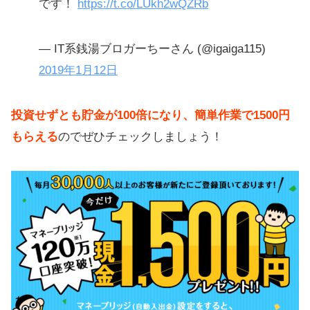
です！
https://t.co/LUkh2wQZRb
— IT系銭湯ブロガーちーさん (@igaiga115)
2019年1月12日
投資せずとも貯金が100倍になり、簡単作業で1500円
もらえる
のでぜひチェックしましょう！