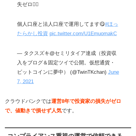
失ゼロ🙆‍♀️
個人口座と法人口座で運用してます😋
#ほっ
たらかし投資
pic.twitter.com/U1EmuomakC
— タクスズキ@セミリタイア達成（投資収
入をブログ＆固定ツイで公開。仮想通貨・
ビットコインに夢中） (@TwinTKchan)
June
7, 2021
クラウドバンクでは
運営8年で投資家の損失がゼロ
で、値動きで損せず人気
です。