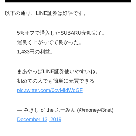
Tポイントで少額投資できるSBIもお
以下の通り、LINE証券は好評です。
すすめ
SMBC日興証券が提供する「日興フ
5%オフで購入したSUBARU売却完了。
ロッギー」
運良く上がってて良かった。
1,433円の利益。
ハイリターン投資ならGMOクリック
証券がおすすめ
まあやっぱLINE証券使いやすいね。
【人気】おすすめのネット証券ラン
初めての人でも簡単に売買できる。
キングまとめ
pic.twitter.com/0cvMidWcGF
2ch（5ch）で評判の悪い（最悪）証
券会社
— みきし of the ふーみん (@money43net)
Q&A：初心者におすすめの情報
December 13, 2019
【まとめ】手数料の安いネット証券