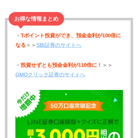
お得な情報まとめ
・
Tポイント投資ができ、預金金利が100倍に
なる
＞＞
SBI証券のサイトへ
・
投資せずとも預金金利が110倍に
！＞＞
GMOクリック証券のサイトへ