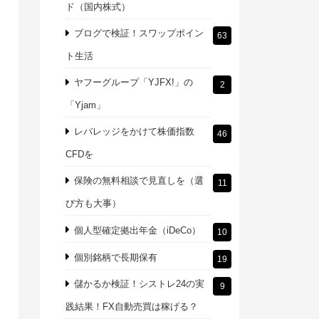
ド（国内株式）
ブログで検証！スワップポイン
63
ト生活
ヤフーグループ「YJFX!」の
2
「Yjam」
レバレッジをかけて株価指数
46
CFDを
保険の無料相談で見直しを（選
11
び方も大事）
個人型確定拠出年金（iDeCo）
10
個別銘柄で長期保有
19
儲かるか検証！シストレ24の実
9
践結果！FX自動売買は稼げる？