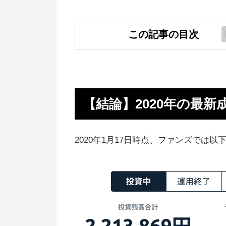
この記事の目次
【結論】2020年の最新成績、利
を公開
仕組みは？Fundsはソーシャルレ
【結論】2020年の最
ディング
副業にもOK！安定したミドルリ
2020年1月17日時点、ファンズでは
ンをゲットできる
Fundsの詳しい仕組み
ファンド組成を外部に任せること
で、数を充実させられる
Funds運営メンバーの実績がすご