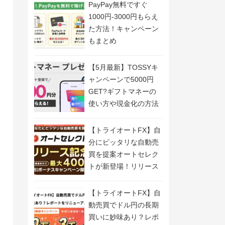
PayPay無料ですぐ
1000円-3000円もらえ
た方法！キャンペーン
もまとめ
【5月最新】TOSSYキ
ャンペーンで5000円
GET?ギフトマネーの
使い方や現金化の方法
も解説
【トライオートFX】自
分にピッタリな自動売
買を提案オートセレク
トが新登場！リリース
記念キャンペーン開
催！
【トライオートFX】自
動売買でドル円の長期
買いに妙味あり？レポ