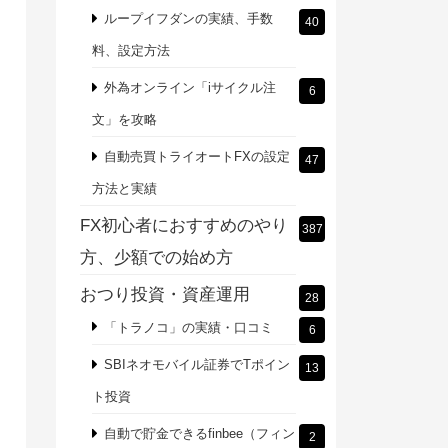
ループイフダンの実績、手数
40
料、設定方法
外為オンライン「iサイクル注
6
文」を攻略
自動売買トライオートFXの設定
47
方法と実績
FX初心者におすすめのやり
387
方、少額での始め方
おつり投資・資産運用
28
「トラノコ」の実績・口コミ
6
SBIネオモバイル証券でTポイン
13
ト投資
自動で貯金できるfinbee（フィン
2