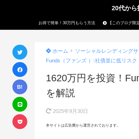
20代か
お得で簡単！30万円もらう方法
【このブログ限定
ホーム
ソーシャルレンディングサ
Funds（ファンズ ）:社債並に低リスク
1620万円を投資！F
B!
を解説
2025年9月30日
本サイトは広告費から運営されております。