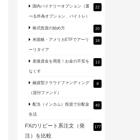
国内バイナリーオプション（選
22
べる外為オプション、バイトレ）
株式投資の始め方
20
米国株・アメリカETFでアーリ
18
ーリタイア
老後資金を用意！お金の不安を
13
なくす
融資型クラウドファンディング
8
（貸付ファンド）
配当（インカム）投資で分配金
40
生活
FXのリピート系注文（発
177
注）を比較