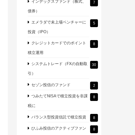
インデックスファンド（株式、
7
債券）
エメラダで未上場ベンチャーに
5
投資（IPO）
クレジットカードでのポイント
8
積立運用
システムトレード（FXの自動取
30
引）
セゾン投信のファンド
2
つみたてNISAで積立投資を非課
8
税に
バランス型投資信託で積立投資
8
ひふみ投信のアクティブファン
8