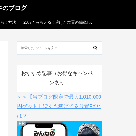
キのブログ
もらう方法
20万円もらえる！稼げた放置の簡単FX
おすすめ記事（お得なキャンペー
ンあり）
＞＞【当ブログ限定で最大1,010,000
円ゲット】ぼくも稼げてる放置FXと
は？