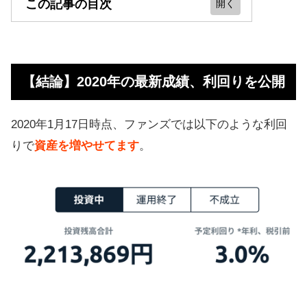
この記事の目次
【結論】2020年の最新成績、利回り
を公開
【結論】2020年の最新成績、利回りを公開
仕組みは？Fundsはソーシャルレン
ディング
2020年1月17日時点、ファンズでは以下のような利回
副業にもOK！安定したミドルリター
りで
資産を増やせてます
。
ンをゲットできる
Fundsの詳しい仕組み
ファンド組成を外部に任せること
で、数を充実させられる
Funds運営メンバーの実績がすごい
【追記】人気ゆえに混雑中！申し込