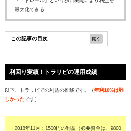
・「トレール」という独自機能により利益を
最大化できる
この記事の目次
利回り実績！トラリピの運用成績
FX自動売買のトラリピとは？仕組み
利回り実績！トラリピの運用成績
を解説
トラリピで稼げる額はいくら？
以下、トラリピでの利益の推移です。（
年利10%は難
トラリピのメリット（評判あり）
しかった
です）
トラリピのデメリット（詐欺ではな
い）
・2018年11月：1500円の利益（必要資金は、9800
トラリピがおすすめな人