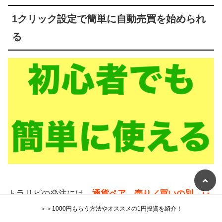
1クリック設定で簡単に自動売買を始められ
る
トラリピの発注には、
通貨ペア、売り／買いの別、レ
ンジ幅、仕掛ける本数、注文金額、狙う利益金額な
＞＞1000円もらう方法やオススメの1円投資を紹介！