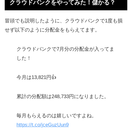
クラウドバンクをやってみた！儲かる？
投資できるファンド一覧
クラウドバンクでおすすめのファン
冒頭でも説明したように、クラウドバンクで1度も損
ド
せず以下のように分配金をもらえてます。
クラウドバンクをやってみた感想
クラウドバンクで7月分の分配金が入ってま
クラウドバンクの概要まとめ
した！
ソーシャルレンディングのメリット
ソーシャルレンディングのリスク・
今月は13,821円👍
デメリット
Q&A！クラウドバンクの疑問に回答
累計の分配額は248,733円になりました。
【大事な追記】1円から投資できる
Funds（ファンズ）が登場
毎月もらえるのは嬉しいですよね。
https://t.co/jceGuzUun9