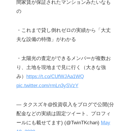
間家賃が保証されたマンションみたいなも
の
・これまで貸し倒れゼロの実績から「大丈
夫な設備の特徴」がわかる
・太陽光の査定ができるメンバーが複数お
り、土地を現地まで見に行く（大きな強
み）
https://t.co/CUfWJAa1WQ
pic.twitter.com/rmLn3ySVzY
— タクスズキ@投資収入をブログで公開(分
配金などの実績は固定ツイート、プロフィ
ールにも載せてます) (@TwinTKchan)
May