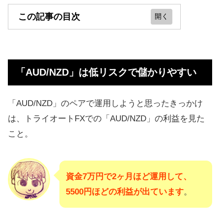
この記事の目次
「AUD/NZD」は低リスクで儲かりや
すい
「AUD/NZD」は低リスクで儲かりやすい
「豪ドル/NZドル」はレンジ相場：自
動売買で利益を出しやすい
「AUD/NZD」のペアで運用しようと思ったきっかけ
低リスクで安全に運用できる
は、トライオートFXでの「AUD/NZD」の利益を見た
ループイフダンでの始め方（資金
こと。
4000円でOK）
上がり下がりをくり返すたびに利益
資金7万円で2ヶ月ほど運用して、
が増えていく
5500円ほどの利益が出ています
。
トルコリラなどもループイフダンに
登場！